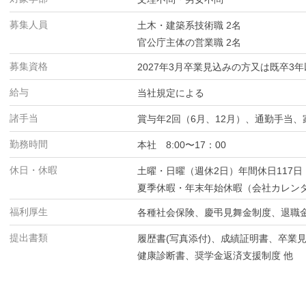
募集人員
土木・建築系技術職 2名
官公庁主体の営業職 2名
募集資格
2027年3月卒業見込みの方又は既卒3
給与
当社規定による
諸手当
賞与年2回（6月、12月）、通勤手当
勤務時間
本社 8:00〜17：00
休日・休暇
土曜・日曜（週休2日）年間休日117日
夏季休暇・年末年始休暇（会社カレン
福利厚生
各種社会保険、慶弔見舞金制度、退職
提出書類
履歴書(写真添付)、成績証明書、卒業
健康診断書、奨学金返済支援制度 他