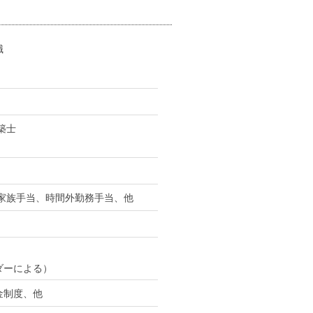
職
築士
、家族手当、時間外勤務手当、他
ダーによる）
金制度、他