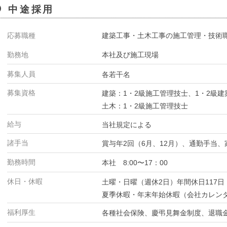
中途採用
応募職種
建築工事・土木工事の施工管理・技術
勤務地
本社及び施工現場
募集人員
各若干名
募集資格
建築：1・2級施工管理技士、1・2級建
土木：1・2級施工管理技士
給与
当社規定による
諸手当
賞与年2回（6月、12月）、通勤手当
勤務時間
本社 8:00〜17：00
休日・休暇
土曜・日曜（週休2日）年間休日117日
夏季休暇・年末年始休暇（会社カレン
福利厚生
各種社会保険、慶弔見舞金制度、退職