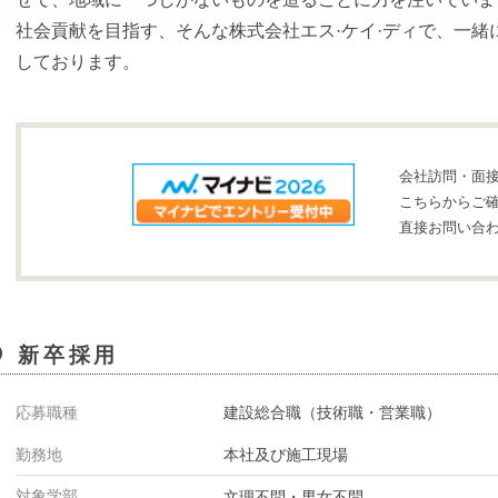
社会貢献を目指す、そんな株式会社エス·ケイ·ディで、一緒
しております。
会社訪問・面
こちらからご
直接お問い合
新卒採用
応募職種
建設総合職（技術職・営業職）
勤務地
本社及び施工現場
対象学部
文理不問・男女不問