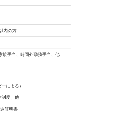
年以内の方
、家族手当、時間外勤務手当、他
ダーによる）
金制度、他
見込証明書